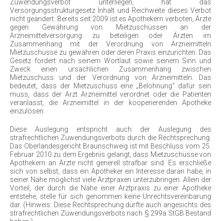
Zuwendungsverbot unterliegen, hat das
Versorgungsstrukturgesetz Inhalt und Reichweite dieses Verbot
nicht geändert. Bereits seit 2009 ist es Apothekern verboten, Ärzte
gegen Gewährung von Mietzuschüssen an der
Arzneimittelversorgung zu beteiligen oder Ärzten im
Zusammenhang mit der Verordnung von Arzneimitteln
Mietzuschüsse zu gewähren oder deren Praxis einzurichten. Das
Gesetz fordert nach seinem Wortlaut sowie seinem Sinn und
Zweck einen ursächlichen Zusammenhang zwischen
Mietzuschuss und der Verordnung von Arzneimitteln. Das
bedeutet, dass der Mietzuschuss eine „Belohnung“ dafür sein
muss, dass der Arzt Arzneimittel verordnet oder die Patienten
veranlasst, die Arzneimittel in der kooperierenden Apotheke
einzulösen.
Diese Auslegung entspricht auch der Auslegung des
strafrechtlichen Zuwendungsverbots durch die Rechtsprechung.
Das Oberlandesgericht Braunschweig ist mit Beschluss vom 25.
Februar 2010 zu dem Ergebnis gelangt, dass Mietzuschüsse von
Apothekern an Ärzte nicht generell strafbar sind. Es erschließe
sich von selbst, dass ein Apotheker ein Interesse daran habe, in
seiner Nähe möglichst viele Arztpraxen unterzubringen. Allein der
Vorteil, der durch die Nähe einer Arztpraxis zu einer Apotheke
entstehe, stelle für sich genommen keine Unrechtsvereinbarung
dar. (Hinweis: Diese Rechtsprechung dürfte auch angesichts des
strafrechtlichen Zuwendungsverbots nach § 299a StGB Bestand