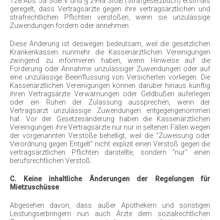
128 Abs. 5a SGB V und § 299a StGB (Strafgesetzbuch) erstmals
geregelt, dass Vertragsärzte gegen ihre vertragsärztlichen und
strafrechtlichen Pflichten verstoßen, wenn sie unzulässige
Zuwendungen fordern oder annehmen.
Diese Änderung ist deswegen bedeutsam, weil die gesetzlichen
Krankenkassen nunmehr die Kassenärztlichen Vereinigungen
zwingend zu informieren haben, wenn Hinweise auf die
Forderung oder Annahme unzulässiger Zuwendungen oder auf
eine unzulässige Beeinflussung von Versicherten vorliegen. Die
Kassenärztlichen Vereinigungen können darüber hinaus künftig
ihren Vertragsärzte Verwarnungen oder Geldbußen auferlegen
oder ein Ruhen der Zulassung aussprechen, wenn der
Vertragsarzt unzulässige Zuwendungen entgegengenommen
hat. Vor der Gesetzesänderung haben die Kassenärztlichen
Vereinigungen ihre Vertragsärzte nur nur in seltenen Fällen wegen
der vorgenannten Verstöße behelligt, weil die "Zuweisung oder
Verordnung gegen Entgelt" nicht explizit einen Verstoß gegen die
vertragsärztlichen Pflichten darstellte, sondern "nur" einen
berufsrechtlichen Verstoß.
C. Keine inhaltliche Änderungen der Regelungen für
Mietzuschüsse
Abgesehen davon, dass außer Apothekern und sonstigen
Leistungserbringern nun auch Ärzte dem sozialrechtlichen