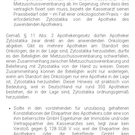
Mietzuschussvereinbarung ab. Im Gegenzug, ohne dass dies
vertraglich fixiert sein muss, bezieht der Kassenarzt seinen
Praxisbedarf oder – im Fall einer onkologischen Praxis – die
erforderlichen Zytostatika von der Apotheke des
zuwendenden Apothekers.
Gemäß § 11 Abs. 2 Apothekengesetz dürfen Apotheker
Zytostatika zwar direkt an den anwendenden Onkologen
abgeben. Gibt es mehrere Apotheken am Standort des
Onkologen, die in der Lage sind, Zytostatika herzustellen, dürfte
es den Beteiligten der Mietzuschussvereinbarung schwerfallen,
einen Zusammenhang zwischen Mietzuschussvereinbarung und
Belieferung mit Zytostatika von der Hand zu weisen. Diesen
Zusammenhang können die Beteiligten wohl nur widerlegen,
wenn am Standort des Onkologen nur eine Apotheke in der Lage
ist, Zytostatika herzustellen. Dieser Hinweis ist praktisch von
Bedeutung, weil in Deutschland nur rund 350 Apotheken
bestehen, die in der Lage sind, Zytostatika ordnungsgemäß
herzustellen.
Sollte in den vorstehenden für unzulässig gehaltenen
Konstellationen der Ehepartner des Apothekers oder eine von
ihm beherrschte GmbH Eigentümer der Immobilie und/oder
Vertragspartner des Kassenarztes sein, liegt zwar kein
Verstoß gegen § 128 SGB V vor, weil der Ehepartner des
Apothekers oder die betreffende GmbH kein