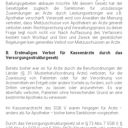
Ballungsgebieten abbauen möchte. Mit diesem Gesetz hat der
Gesetzgeber zugleich die Sanktionen für unzulässige
Zuwendungen an Ärzte durch Leistungserbringer wie z.B.
Apotheker verschärft. Vereinzelt wird von Anwälten die Meinung
vertreten, dass Mietzuschüsse von Apothekern an Ärzte generell
verboten seien. Rechtsprechung und Verwaltungspraxis zu dieser
Frage liegt noch nicht vor. Nach Auffassung des Verfassers
besteht nach Wortlaut und Sinn und Zweck der gesetzlichen
Regelungen kein generelles Verbot von Mietzuschüssen an Ärzte.
B. Erstmaliges Verbot für Kassenärzte durch das
Versorgungsstrukturgesetz
Bereits bisher war es für Ärzte durch die Berufsordnungen der
Länder (§ 31 Musterberufsordnung Ärzte) verboten, für die
Zuweisung von Patienten oder für die Verordnung von
Arzneimitteln ein Entgelt oder andere Vorteile zu fordern, sich oder
Dritten versprechen zu lassen oder anzunehmen. Es war
ebenfalls verboten, Patienten ohne hinreichenden Grund an eine
bestimmte Apotheke zu verweisen.
Im Kassenarztrecht des SGB V waren hingegen für Ärzte –
anders als für Apotheker – bisher keine Sanktionen vorgesehen.
Durch das Versorgungsstrukturgesetz ist in § 73 Abs. 7 SGB V, §